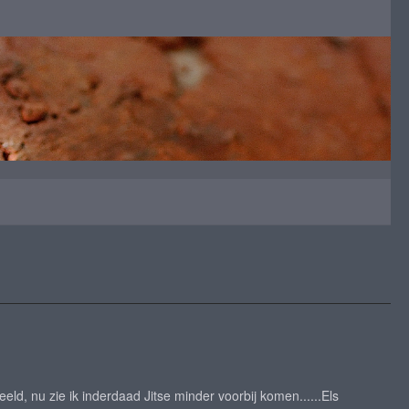
eeld, nu zie ik inderdaad Jitse minder voorbij komen......Els