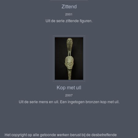
Zittend
2001
Uit de serie zittende figuren.
Kop met uil
2007
Uit de serie mens en uil. Een ingetogen bronzen kop met uil.
Het copyright op alle getoonde werken berust bij de desbetreffende