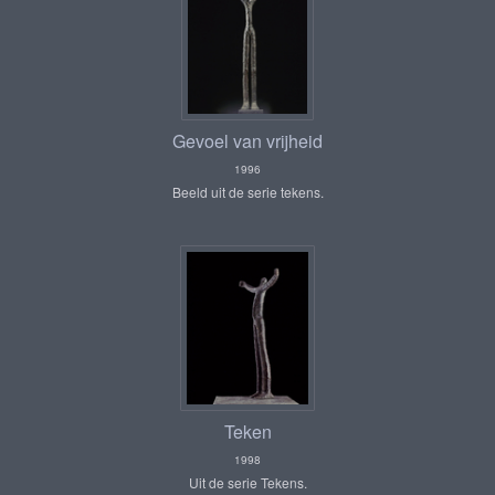
Gevoel van vrijheid
1996
Beeld uit de serie tekens.
Teken
1998
Uit de serie Tekens.