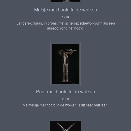
Meisje met hoofd in de wolken
1998
Langerekt figuur, in brons, met schematischewolkvorm als een
aureool rond het hoofd.
Paar met hoofd in de wolken
2000
Na meisje met hoofd in de wolken is dit paar ontstaan.